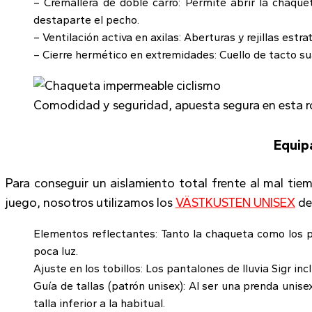
– Cremallera de doble carro: Permite abrir la chaqu
destaparte el pecho.
– Ventilación activa en axilas: Aberturas y rejillas estra
– Cierre hermético en extremidades: Cuello de tacto 
Comodidad y seguridad, apuesta segura en esta ro
Equipa
Para conseguir un aislamiento total frente al mal t
juego, nosotros utilizamos los
VÄSTKUSTEN UNISEX
de
Elementos reflectantes: Tanto la chaqueta como los pa
poca luz.
Ajuste en los tobillos: Los pantalones de lluvia Sigr inc
Guía de tallas (patrón unisex): Al ser una prenda unisex
talla inferior a la habitual.