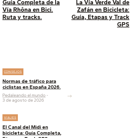
Guía Completa de la
La Vía Verde Val de
Vía Rhôna en Bici.
Zafán en Bicicleta:
Ruta y tracks.
Guía, Etapas y Track
GPS
Artículos similares:
CONSEJOS
Normas de tráfico para
ciclistas en España 2026.
Pedaleando el mundo
-
3 de agosto de 2026
PEDALEANDO EL
VIAJES
MUNDO
El Canal del Midi en
bicicleta: Guía Completa,