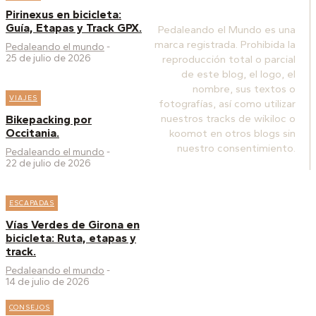
Pirinexus en bicicleta:
Guía, Etapas y Track GPX.
Pedaleando el Mundo es una
marca registrada. Prohibida la
Pedaleando el mundo
-
25 de julio de 2026
reproducción total o parcial
de este blog, el logo, el
nombre, sus textos o
VIAJES
fotografías, así como utilizar
nuestros tracks de wikiloc o
Bikepacking por
Occitania.
koomot en otros blogs sin
nuestro consentimiento.
Pedaleando el mundo
-
22 de julio de 2026
ESCAPADAS
Vías Verdes de Girona en
bicicleta: Ruta, etapas y
track.
Pedaleando el mundo
-
14 de julio de 2026
CONSEJOS