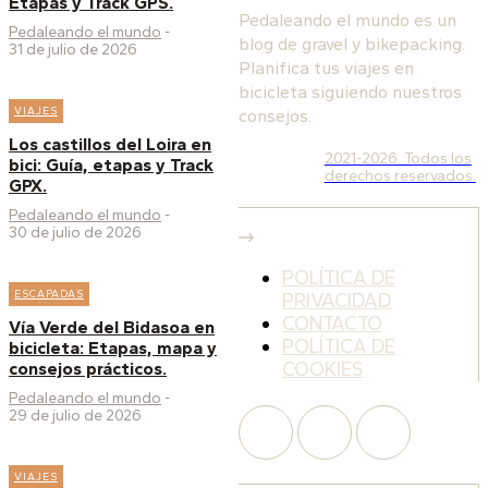
Etapas y Track GPS.
Pedaleando el mundo es un
Pedaleando el mundo
-
blog de gravel y bikepacking.
31 de julio de 2026
Planifica tus viajes en
bicicleta siguiendo nuestros
VIAJES
consejos.
Los castillos del Loira en
2021-2026. Todos los
bici: Guía, etapas y Track
derechos reservados.
GPX.
Pedaleando el mundo
-
30 de julio de 2026
POLÍTICA DE
ESCAPADAS
PRIVACIDAD
CONTACTO
Vía Verde del Bidasoa en
POLÍTICA DE
bicicleta: Etapas, mapa y
COOKIES
consejos prácticos.
Pedaleando el mundo
-
29 de julio de 2026
VIAJES