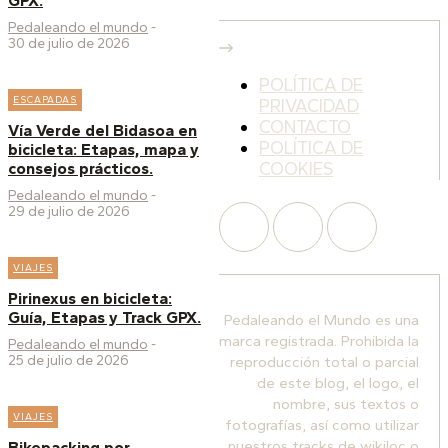
GPX.
Pedaleando el mundo
-
30 de julio de 2026
POLÍTICA DE
ESCAPADAS
PRIVACIDAD
CONTACTO
Vía Verde del Bidasoa en
POLÍTICA DE
bicicleta: Etapas, mapa y
COOKIES
consejos prácticos.
Pedaleando el mundo
-
29 de julio de 2026
VIAJES
Pirinexus en bicicleta:
Guía, Etapas y Track GPX.
Pedaleando el Mundo es una
marca registrada. Prohibida la
Pedaleando el mundo
-
25 de julio de 2026
reproducción total o parcial
de este blog, el logo, el
nombre, sus textos o
VIAJES
fotografías, así como utilizar
nuestros tracks de wikiloc o
Bikepacking por