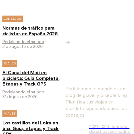
CONSEJOS
Normas de tráfico para
ciclistas en España 2026.
Pedaleando el mundo
-
3 de agosto de 2026
PEDALEANDO EL
VIAJES
MUNDO
El Canal del Midi en
bicicleta: Guía Completa,
Etapas y Track GPS.
Pedaleando el mundo es un
Pedaleando el mundo
-
blog de gravel y bikepacking.
31 de julio de 2026
Planifica tus viajes en
bicicleta siguiendo nuestros
VIAJES
consejos.
Los castillos del Loira en
2021-2026. Todos los
bici: Guía, etapas y Track
derechos reservados.